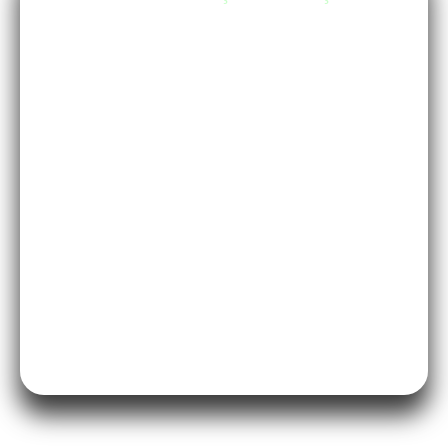
Pés de pãozinho? Temos a solução. Os
movimentos suaves, especialmente nos
aparelhos, estimulam o retorno venoso.
Isso significa menos retenção de líquido
e pernas muito mais leves ao final do
dia.