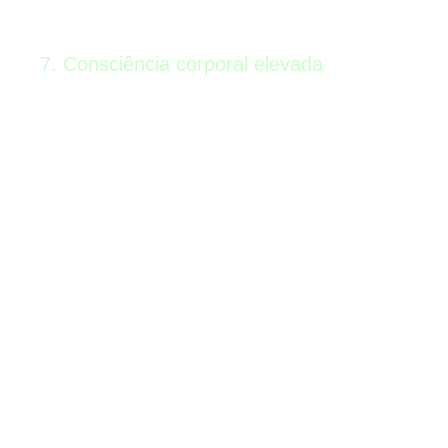
7. Consciência corporal elevada
É mágico entender como seu corpo se
move enquanto ele muda. Essa conexão
mente-corpo reduz a ansiedade e te
deixa muito mais confiante para o grande
dia.