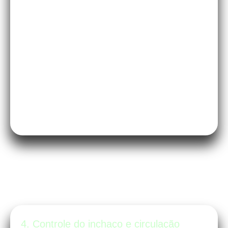
ajudam a oxigenar melhor o sangue e
são ferramentas poderosas para manter
a calma durante as contrações. Respira,
não pira!
4. Controle do inchaço e circulação