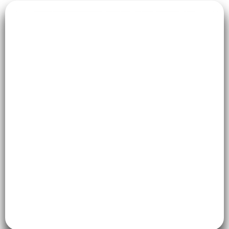
Localizado no coração de Taboão, o
Studio
Fourteen
não é apenas um lugar para
malhar. É um refúgio. Sabemos que cada
gravidez é única. Tem dia que você vai
chegar cheia de energia, e tem dia que só vai
querer alongar e respirar porque a noite foi
difícil. E tudo bem!
Nossos instrutores são especialistas em
entender essas nuances. Aqui, o foco é você,
sua saúde e a segurança do seu pacotinho
de amor.