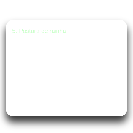
5. Postura de rainha
A gestação tende a fechar nossos
ombros para a frente. O Pilates trabalha
a abertura do peito e o alinhamento
escapular. Você vai se sentir mais alta,
elegante e, o melhor de tudo, com
espaço para respirar melhor.