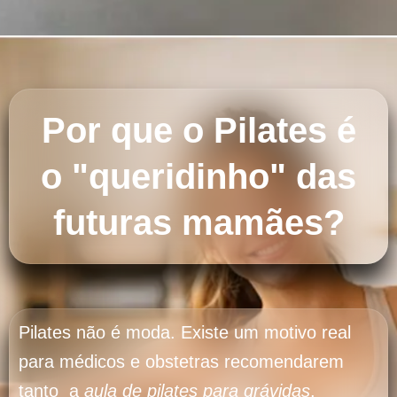
Por que o Pilates é
o "queridinho" das
futuras mamães?
Pilates não é moda. Existe um motivo real
para médicos e obstetras recomendarem
tanto a
aula de pilates para grávidas
.