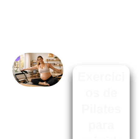
Exercíci
os de
Pilates
para