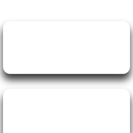
Os 7 principais
benefícios do Pilates
para gestantes
Se fôssemos listar tudo, ficaríamos aqui
até o dia do chá de bebê! Mas separamos
os benefícios que realmente fazem a
diferença no dia a dia: