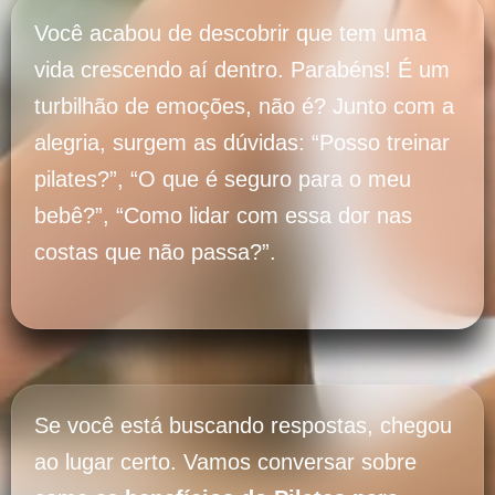
Você acabou de descobrir que tem uma
vida crescendo aí dentro. Parabéns! É um
turbilhão de emoções, não é? Junto com a
alegria, surgem as dúvidas: “Posso treinar
pilates?”, “O que é seguro para o meu
bebê?”, “Como lidar com essa dor nas
costas que não passa?”.
Se você está buscando respostas, chegou
ao lugar certo. Vamos conversar sobre