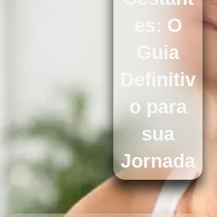
es: O
Guia
Definitiv
o para
sua
Jornada