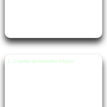
para dor nas costas na gravidez é, sem
dúvida, um dos remédios naturais mais
eficazes que existem.
2. O poder do Assoalho Pélvico
Já ouviu falar no períneo? Ele é o conjunto
de músculos que sustenta seus órgãos e o
bebê. No Pilates, aprendemos a ativar e
relaxar essa região. Isso não só ajuda a
evitar escapes de xixi (quem nunca?), mas