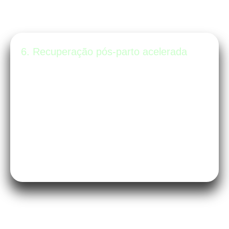
6. Recuperação pós-parto acelerada
Quem pratica Pilates durante a gestação
costuma ter uma “memória muscular”
muito mais ativa. Isso facilita — e muito
— o retorno do corpo e o fechamento da
diástase após o nascimento do pequeno.