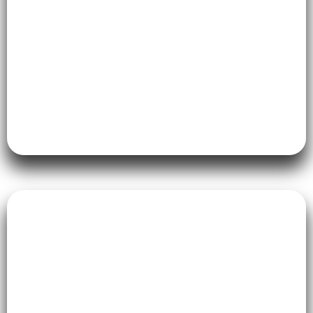
O foco não é “marombar” fazendo
exercícios na gravidez, mas sim ganhar
funcionalidade. Queremos que você
consiga agachar para pegar o bebê no
berço sem travar a coluna!
Segurança do
Pilates na gestação:
O que você precisa