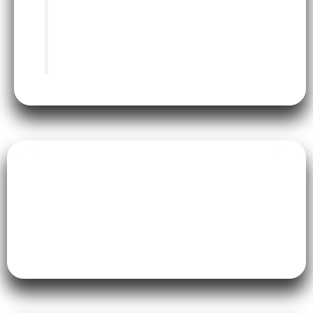
bebê recebem.
Por que escolher o
Studio Fourteen
para sua gestação?