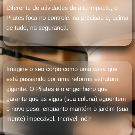
Diferente de atividades de alto impacto, o
Pilates foca no controle, na precisão e, acima
de tudo, na segurança.
Imagine o seu corpo como uma casa que
está passando por uma reforma estrutural
gigante. O Pilates é o engenheiro que
garante que as vigas (sua coluna) aguentem
o novo peso, enquanto mantém o jardim (sua
mente) impecável. Incrível, né?