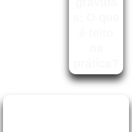
grávida
s: O que
é feito
na
prática?
Muita gente pergunta: “Vou ficar
pendurada de cabeça para baixo?”. Calma!
No
Studio Fourteen
, as aulas são