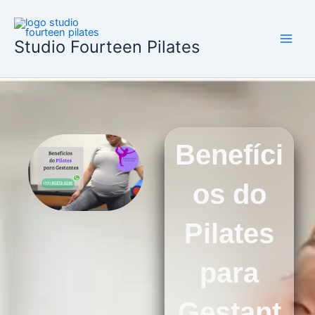
Ir
para
o
Studio Fourteen Pilates
conteúdo
Benefíci
os do
Pilates
para
Gestant