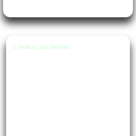
1. Adeus, dor lombar!
Com o crescimento da barriga, seu
centro de gravidade muda. Isso joga sua
coluna para a frente, causando aquela
queimação chata na lombar. O
exercício de Pilates para grávidas
fortalece os músculos profundos, criando
um “cinturão natural” que sustenta o
peso com muito mais conforto. Pilates