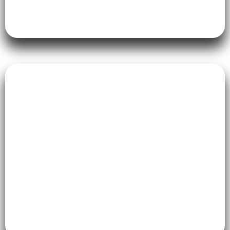
saber
A regra de ouro é:
liberação médica
primeiro
. Com o OK do seu obstetra, o
Pilates é extremamente seguro. Mas
atenção! O corpo da gestante produz um
hormônio chamado
relaxina
, que deixa as
articulações mais frouxas. Por isso, nada
de alongamentos exagerados que podem
causar lesões.