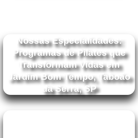
Nossas Especialidades:
Programas de Pilates que
Transformam Vidas em
Jardim Bom Tempo, Taboão
da Serra, SP
Oferecemos programas especializados,
cuidadosamente desenvolvidos para