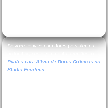
Dores Crônicas: Recupere
seu Bem-Estar e Viva Sem
Limitações em Jardim Bom
Tempo, Taboão da Serra, SP
Se você convive com dores persistentes
na lombar, pescoço ou outras regiões, o
Pilates para Alívio de Dores Crônicas no
Studio Fourteen
, em Jardim Bom Tempo,
Taboão da Serra, SP, é a solução que você
busca.
Diferente de tratamentos que focam