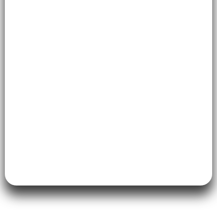
fibromialgia, o Pilates oferece um ambiente
controlado e de baixo impacto, liberando
endorfinas e dopaminas que atuam como
analgésicos naturais.
No Studio Fourteen, em Jardim Bom
Tempo, Taboão da Serra, SP, cada
exercício é adaptado ao seu nível de dor,
garantindo uma recuperação segura e
eficaz.