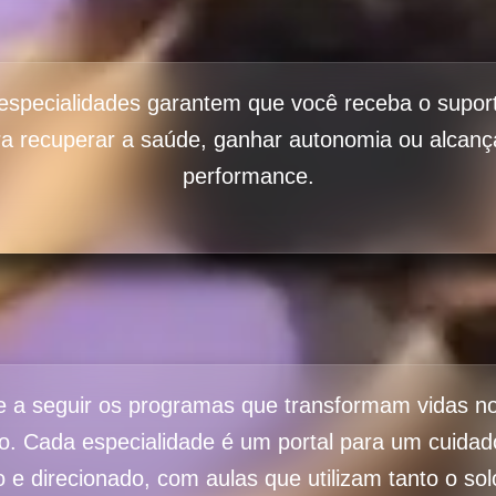
especialidades garantem que você receba o suport
ra recuperar a saúde, ganhar autonomia ou alcança
performance.
e a seguir os programas que transformam vidas n
io. Cada especialidade é um portal para um cuidad
 e direcionado, com aulas que utilizam tanto o so