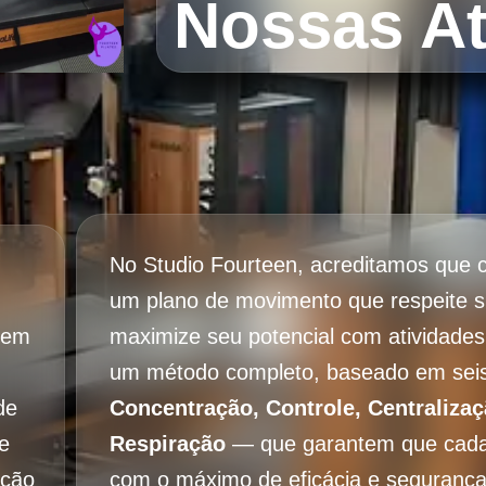
Nossas At
No Studio Fourteen, acreditamos que 
um plano de movimento que respeite 
s em
maximize seu potencial com atividades
um método completo, baseado em seis
de
Concentração, Controle, Centralizaç
e
Respiração
— que garantem que cada e
ação
com o máximo de eficácia e segurança