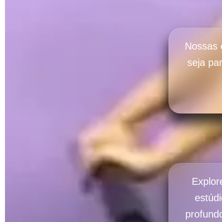
Nossas 
seja pa
Explor
estúd
profundo