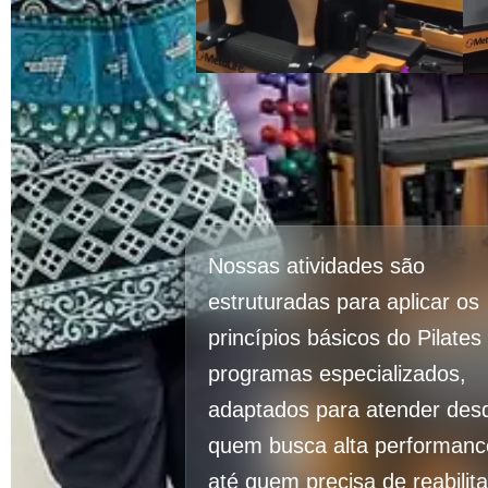
Nossas atividades são
estruturadas para aplicar os
princípios básicos do Pilate
programas especializados,
adaptados para atender des
quem busca alta performanc
até quem precisa de reabilit