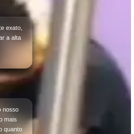
e exato,
r a alta
o nosso
o mais
lo quanto