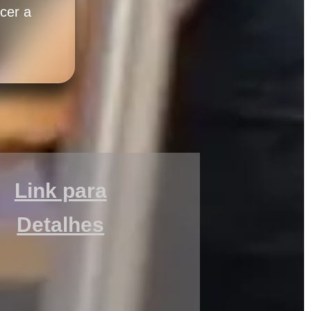
cer a
Link para
Detalhes