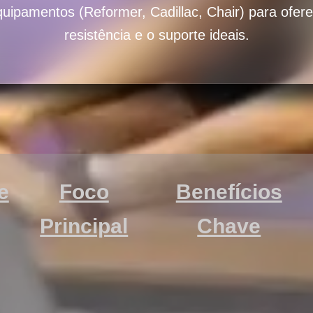
quipamentos (Reformer, Cadillac, Chair) para ofere
resistência e o suporte ideais.
e
Foco
Benefícios
Principal
Chave