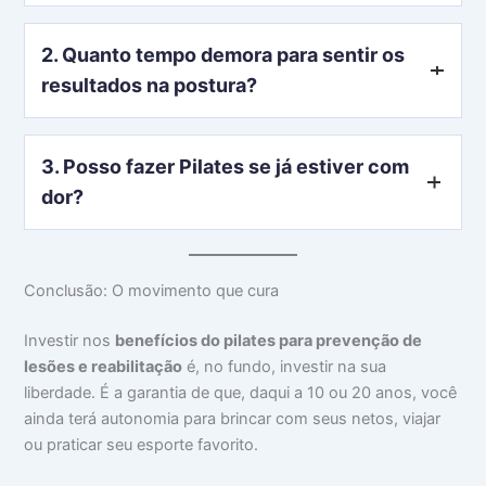
Em muitos casos de reabilitação, o Pilates atua de forma
2. Quanto tempo demora para sentir os
complementar ou como a fase final do tratamento
fisioterapêutico. Ele ajuda a manter os ganhos obtidos
resultados na postura?
na clínica e evita recidivas.
Como dizia Joseph Pilates: “Em 10 sessões você sentirá
3. Posso fazer Pilates se já estiver com
a diferença, em 20 sessões você verá a diferença e em
30 sessões você terá um corpo novo”. Geralmente, em
dor?
um mês de prática regular, a consciência corporal já
muda sua forma de sentar e andar.
Sim! O Pilates é um dos poucos métodos que pode ser
adaptado para quem está em crise de dor, desde que
Conclusão: O movimento que cura
orientado por um profissional capacitado que saiba usar
as molas para dar suporte e não apenas carga.
Investir nos
benefícios do pilates para prevenção de
lesões e reabilitação
é, no fundo, investir na sua
liberdade. É a garantia de que, daqui a 10 ou 20 anos, você
ainda terá autonomia para brincar com seus netos, viajar
ou praticar seu esporte favorito.