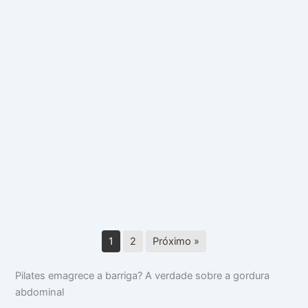
Benefícios
do
Pilates
para
Performance
Benefícios do Pilates para Performance
1
2
Próximo »
Pilates emagrece a barriga? A verdade sobre a gordura
abdominal