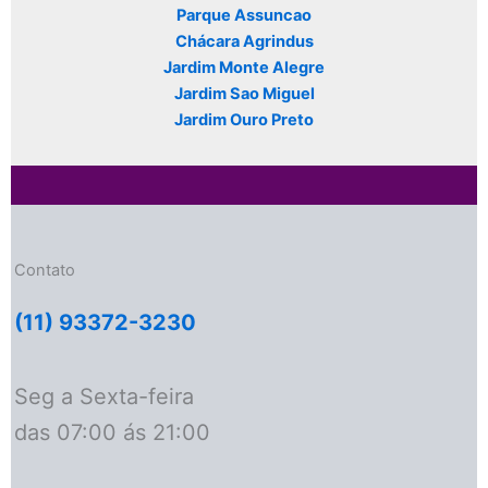
n
q
i
Parque Assuncao
i
u
l
Chácara Agrindus
t
i
í
Jardim Monte Alegre
i
l
b
Jardim Sao Miguel
v
í
r
Jardim Ouro Preto
o
b
i
p
r
o
a
i
r
o
a
e
T
C
Contato
r
o
a
o
(11) 93372-3230
n
r
s
d
f
Seg a Sexta-feira
e
o
n
das 07:00 ás 21:00
r
a
m
ç